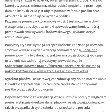
dane: imię i nazwisko dziecka, adres zamieszkania, grupa/klasa do
której uczęszcza, imiona, nazwiska rodziców/opiekuna prawnego,
data od kiedy dziecko jest objęte pomocą w formie posiłku oraz
okoliczności uzasadniające wydanie posiłku.
Przyznanie pomocy o której mowa w ust. 2 jest możliwe w chwili
wystąpienia potrzeby, bez zwłoki spowodowanej koniecznością
przeprowadzenia wywiadu środowiskowego i wydania decyzji
administracyjnej.
Powyższy tryb nie wymaga przeprowadzenia rodzinnego wywiadu
środowiskowego i wydania decyzji administracyjnej,
udzielona
pomoc powinna być doraźna, traktowana przejściowo, tj. do czasu
ustąpienia uzasadnionej przyczyny, powodującej, że
rodzice/opiekunowie prawni/faktyczni danego dziecka nie mogą
pokryć kosztów posiłków w szkole we własnym zakresie
.
Dyrektor placówki oświatowej jest zobowiązany do poinformowania
Ośrodka o zaprzestaniu lub zamiarze zaprzestania spożywania
posiłku przez dziecko lub ucznia.
Odpowiedzialność za weryfikację dzieci i uczniów pod tym względem
ponosi wyłącznie dyrektor danej placówki oświatowej, ponieważ w
takich przypadkach tylko szkoła lub przedszkole posiada