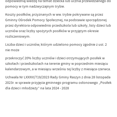
odpowiednią wiedzę na temat dziecka lub ucznia przewidzianego do
pomocy w tym nadzwyczajnym trybie.
Koszty posiłków, przyznanych w ww. trybie pokrywane są przez
Gminny Ośrodek Pomocy Społecznej, na podstawie sporządzonej
przez dyrektora odpowiednio przedszkola lub szkoły, listy dzieci lub
uczniów oraz liczby spożytych posiłków w przyjętym okresie
rozliczeniowym.
Liczba dzieci i uczniów, którym udzielono pomocy zgodnie z ust. 2
nie może
przekroczyć 20% liczby uczniów i dzieci otrzymujących posiłek w
szkołach i przedszkolach na terenie gminy w poprzednim miesiącu
kalendarzowym, a w miesiącu wrześniu tej liczby z miesiąca czerwca.
Uchwała Nr LXXXVI/719/2023 Rady Gminy Raszyn z dnia 28 listopada
2023r. w sprawie przyjęcia gminnego programu osłonowego „Posiłek
dla dzieci i młodzieży” na lata 2024 - 2028