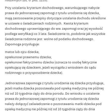
rodzinnych (Dz. U. poz. 1255).
Przy ustalaniu kryterium dochodowego, warunkującego nabycie
prawa do jednorazowej zapomogi z tytułu urodzenia się dziecka,
mają zastosowanie przepisy dotyczące ustalania dochodu określone
w ustawie o świadczeniach rodzinnych. Kwota kryterium
dochodowego uprawniającego do ww. zapomogi oraz jej wysokość
podlega weryfikacji co 3 lata. Świadczenie to, podobnie jak wszystkie
świadczenia rodzinne jest wolne od podatku dochodowego.
Zapomoga przysługuje:
matce lub ojcu dziecka;
opiekunowi prawnemu dziecka;
opiekunowi faktycznemu dziecka (oznacza to osobę faktycznie
opiekującą się dzieckiem, jeżeli wystąpiła z wnioskiem do sądu
rodzinnego o przysposobienie dziecka).
Jednorazowa zapomoga z tytułu urodzenia się dziecka przysługuje,
jeżeli matka dziecka pozostawała pod opieką medyczną nie później
niż od 10 tygodnia ciąży do dnia porodu. Do wniosku o ustalenie
prawa do jednorazowej zapomogi z tytułu urodzenia się dziecka
należy dołączyć zaświadczenie o pozostawaniu matki dziecka pod
opieką medyczną nie później niż od 10 tygodnia ciąży do dnia