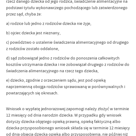
rzecz danego dziecka od jego rodzica, świadczenie alimentacyjne na
podstawi tytułu wykonawczego pochodzącego lub zatwierdzonego
przez sąd, chyba że:
a) rodzice lub jedno z rodziców dziecka nie żyje,
b) ojciec dziecka jest nieznany,
c) powództwo o ustalenie świadczenia alimentacyjnego od drugiego
z rodziców zostało oddalone,
d) sąd zobowiązał jedno z rodziców do ponoszenia całkowitych
kosztów utrzymania dziecka i nie zobowiązał drugiego z rodziców do
świadczenia alimentacyjnego na rzecz tego dziecka,
e) dziecko, zgodnie z orzeczeniem sądu, jest pod opieką
naprzemienną obojga rodziców sprawowaną w porównywalnych i
powtarzających się okresach.
Wniosek o wypłatę jednorazowej zapomogi należy złożyć w terminie
12 miesięcy od dnia narodzin dziecka. W przypadku gdy wniosek
dotyczy dziecka objętego opieką prawną, opieką faktyczną albo
dziecka przysposobionego wniosek składa się w terminie 12 miesięcy
od dnia objęcia dziecka opieką albo przysposobienia, nie później niż