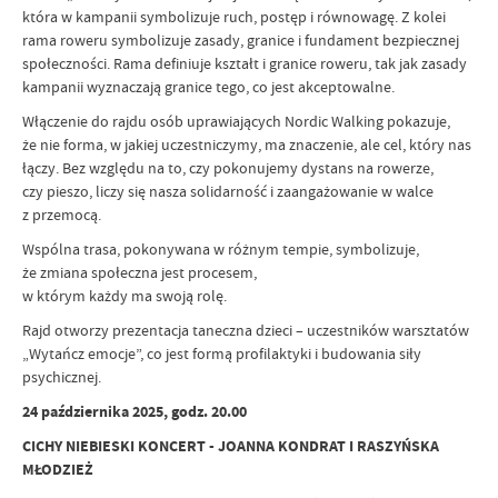
która w kampanii symbolizuje ruch, postęp i równowagę. Z kolei
rama roweru symbolizuje zasady, granice i fundament bezpiecznej
społeczności. Rama definiuje kształt i granice roweru, tak jak zasady
kampanii wyznaczają granice tego, co jest akceptowalne.
Włączenie do rajdu osób uprawiających Nordic Walking pokazuje,
że nie forma, w jakiej uczestniczymy, ma znaczenie, ale cel, który nas
łączy. Bez względu na to, czy pokonujemy dystans na rowerze,
czy pieszo, liczy się nasza solidarność i zaangażowanie w walce
z przemocą.
Wspólna trasa, pokonywana w różnym tempie, symbolizuje,
że zmiana społeczna jest procesem,
w którym każdy ma swoją rolę.
Rajd otworzy prezentacja taneczna dzieci – uczestników warsztatów
„Wytańcz emocje”, co jest formą profilaktyki i budowania siły
psychicznej.
24 października 2025, godz. 20.00
CICHY NIEBIESKI KONCERT - JOANNA KONDRAT I RASZYŃSKA
MŁODZIEŻ