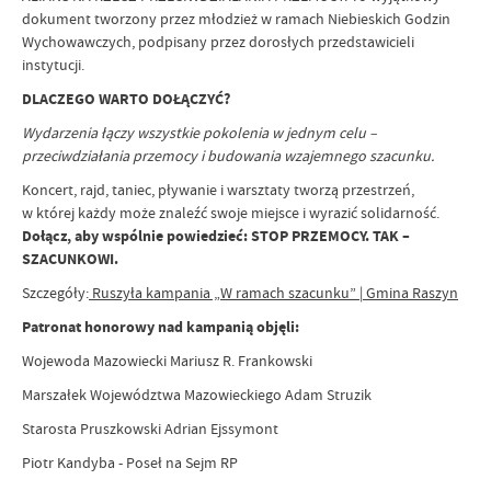
dokument tworzony przez młodzież w ramach Niebieskich Godzin
Wychowawczych, podpisany przez dorosłych przedstawicieli
instytucji.
DLACZEGO WARTO DOŁĄCZYĆ?
Wydarzenia łączy wszystkie pokolenia w jednym celu –
przeciwdziałania przemocy i budowania wzajemnego szacunku.
Koncert, rajd, taniec, pływanie i warsztaty tworzą przestrzeń,
w której każdy może znaleźć swoje miejsce i wyrazić solidarność.
Dołącz, aby wspólnie powiedzieć: STOP PRZEMOCY. TAK –
SZACUNKOWI.
Szczegóły:
Ruszyła kampania „W ramach szacunku” | Gmina Raszyn
Patronat honorowy nad kampanią objęli:
Wojewoda Mazowiecki Mariusz R. Frankowski
Marszałek Województwa Mazowieckiego Adam Struzik
Starosta Pruszkowski Adrian Ejssymont
Piotr Kandyba - Poseł na Sejm RP