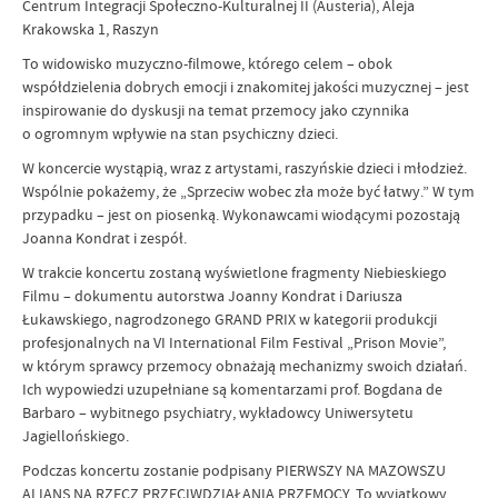
Centrum Integracji Społeczno-Kulturalnej II (Austeria), Aleja
Krakowska 1, Raszyn
To widowisko muzyczno-filmowe, którego celem – obok
współdzielenia dobrych emocji i znakomitej jakości muzycznej – jest
inspirowanie do dyskusji na temat przemocy jako czynnika
o ogromnym wpływie na stan psychiczny dzieci.
W koncercie wystąpią, wraz z artystami, raszyńskie dzieci i młodzież.
Wspólnie pokażemy, że „Sprzeciw wobec zła może być łatwy.” W tym
przypadku – jest on piosenką. Wykonawcami wiodącymi pozostają
Joanna Kondrat i zespół.
W trakcie koncertu zostaną wyświetlone fragmenty Niebieskiego
Filmu – dokumentu autorstwa Joanny Kondrat i Dariusza
Łukawskiego, nagrodzonego GRAND PRIX w kategorii produkcji
profesjonalnych na VI International Film Festival „Prison Movie”,
w którym sprawcy przemocy obnażają mechanizmy swoich działań.
Ich wypowiedzi uzupełniane są komentarzami prof. Bogdana de
Barbaro – wybitnego psychiatry, wykładowcy Uniwersytetu
Jagiellońskiego.
Podczas koncertu zostanie podpisany PIERWSZY NA MAZOWSZU
ALIANS NA RZECZ PRZECIWDZIAŁANIA PRZEMOCY. To wyjątkowy