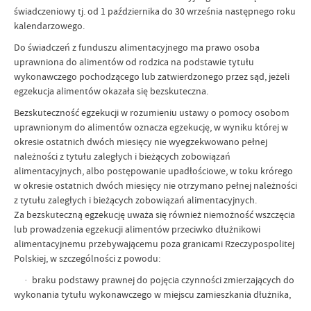
świadczeniowy tj. od 1 października do 30 września następnego roku
kalendarzowego.
Do świadczeń z funduszu alimentacyjnego ma prawo osoba
uprawniona do alimentów od rodzica na podstawie tytułu
wykonawczego pochodzącego lub zatwierdzonego przez sąd, jeżeli
egzekucja alimentów okazała się bezskuteczna.
Bezskuteczność egzekucji w rozumieniu ustawy o pomocy osobom
uprawnionym do alimentów oznacza egzekucję, w wyniku której w
okresie ostatnich dwóch miesięcy nie wyegzekwowano pełnej
należności z tytułu zaległych i bieżących zobowiązań
alimentacyjnych, albo postępowanie upadłościowe, w toku krórego
w okresie ostatnich dwóch miesięcy nie otrzymano pełnej należności
z tytułu zaległych i bieżących zobowiązań alimentacyjnych.
Za bezskuteczną egzekucję uważa się również niemożność wszczęcia
lub prowadzenia egzekucji alimentów przeciwko dłużnikowi
alimentacyjnemu przebywającemu poza granicami Rzeczypospolitej
Polskiej, w szczególności z powodu:
· braku podstawy prawnej do pojęcia czynności zmierzających do
wykonania tytułu wykonawczego w miejscu zamieszkania dłużnika,